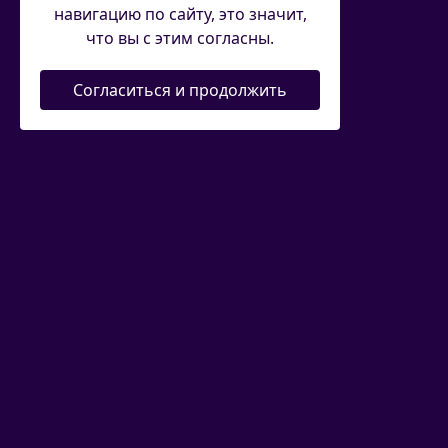
навигацию по сайту, это значит,
что вы с этим согласны.
Согласиться и продолжить
Новости
|
Соревнования
|
Федерация
|
Спортсменам
|
Судьям
Присоединяйтесь к нам в социальных сетях
E-mail