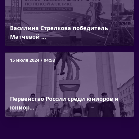
Василина Стрелкова победитель
Матчевой …
15 июля 2024 / 04:58
Первенство России среди юниоров и
юниор…