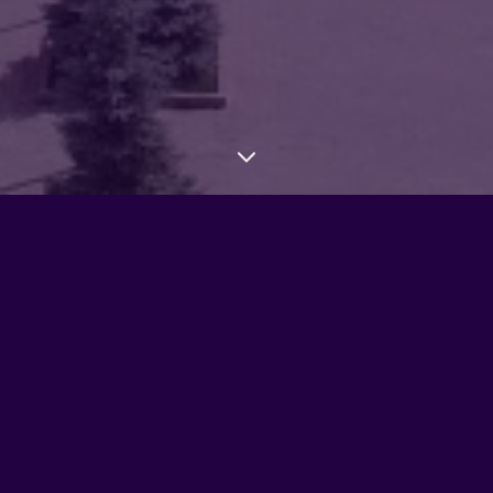
дание №21 …
ка заседания
нка проведения соревнований по ЛА в УР, прошедших с
ыступают Гл. судьи, судьи, тренера).
нка выступлений сборных команд УР по ЛА, прошедших 
ыступают Руководители команд, Ст. тренер сборной УР).