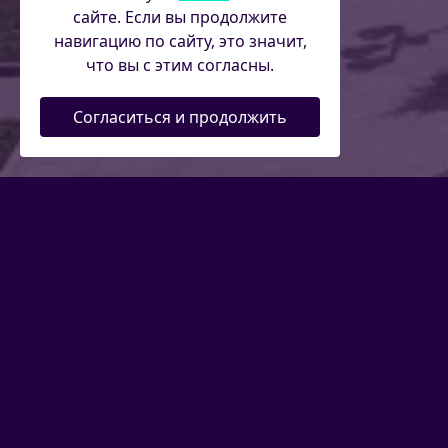
сайте. Если вы продолжите
навигацию по сайту, это значит,
что вы с этим согласны.
Согласиться и продолжить
Главная
Федерация
Заседания
Засе
Место проведения
Повест
Удмуртский государственный
Оце
университет (г. Ижевск, ул.
УР. (В
Университетская, 1)
Оце
Дата проведения
УР. (В