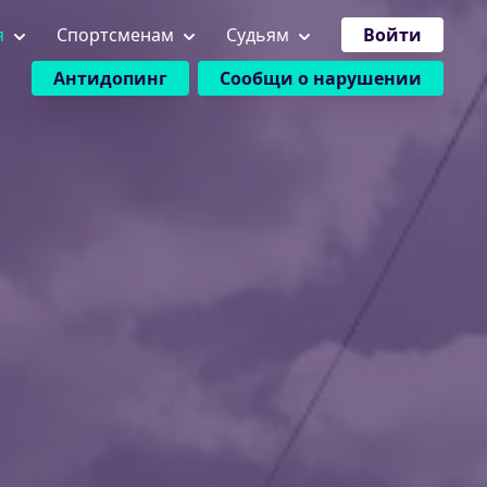
я
Спортсменам
Судьям
Войти
Антидопинг
Сообщи о нарушении