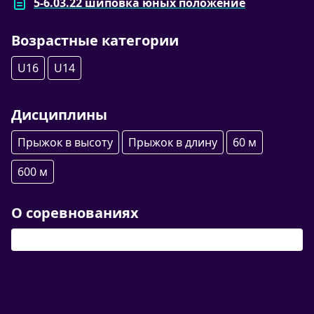
5-6.03.22 шиповка юных положение
Возрастные категории
U16
U14
Дисциплины
Прыжок в высоту
Прыжок в длину
60 м
600 м
О соревнованиях