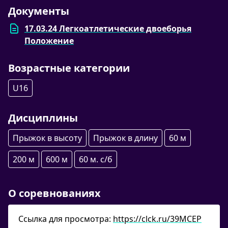
Документы
17.03.24 Легкоатлетические двоеборья
Положение
Возрастные категории
U16
Дисциплины
Прыжок в высоту
Прыжок в длину
60 м
200 м
600 м
60 м. с/б
О соревнованиях
Ссылка для просмотра:
https://clck.ru/39MCEP